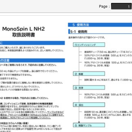
Page
：