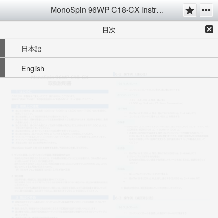
MonoSpin 96WP C18-CX Instruction Manual
目次
日本語
English