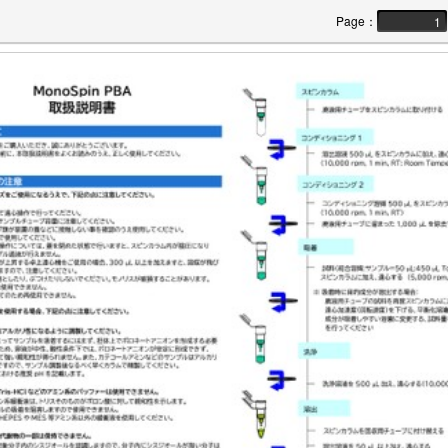
Page
：