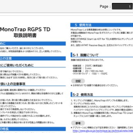
Page
：